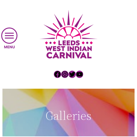
Skip
to
content
Facebook
Instagram
Twitter
YouTube
Galleries